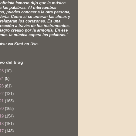
iolinista famoso dijo que la música
a las palabras. Al intercambiar
os, puedes conocer a la otra persona,
derla. Como si se unieran las almas y
trelazaran los corazones. Es una
rsación a través de los instrumentos.
lagro creado por la armonía. En ese
to, la música supera las palabras."
atsu wa Kimi no Uso.
vo del blog
25
(10)
24
(5)
23
(81)
22
(131)
21
(163)
20
(168)
19
(154)
18
(151)
17
(148)