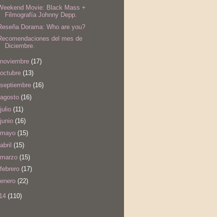
Weekend Movie: Black Mass +
Filmografía Johnny Depp.
Reseña Dorama: Who are you?
Recomendaciones del mes de
Diciembre.
noviembre
(17)
octubre
(13)
septiembre
(16)
agosto
(16)
julio
(11)
junio
(16)
mayo
(15)
abril
(15)
marzo
(15)
febrero
(17)
enero
(22)
14
(110)