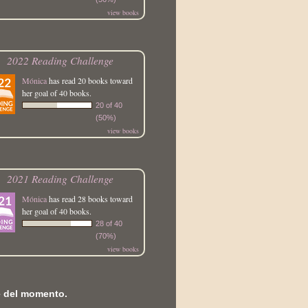
view books
2022 Reading Challenge
Mónica
has read 20 books toward
her goal of 40 books.
20 of 40
(50%)
view books
2021 Reading Challenge
Mónica
has read 28 books toward
her goal of 40 books.
28 of 40
(70%)
view books
e del momento.