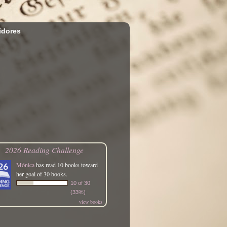
idores
2026 Reading Challenge
Mónica
has read 10 books toward
her goal of 30 books.
10 of 30
(33%)
view books