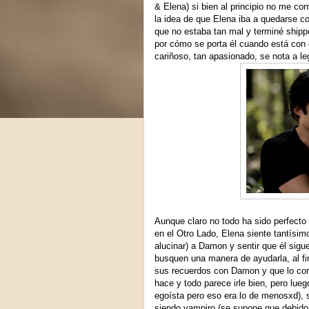
& Elena) si bien al principio no me c
la idea de que Elena iba a quedarse co
que no estaba tan mal y terminé shi
por cómo se porta él cuando está con e
cariñoso, tan apasionado, se nota a l
Aunque claro no todo ha sido perfec
en el Otro Lado, Elena siente tantísim
alucinar) a Damon y sentir que él sig
busquen una manera de ayudarla, al fina
sus recuerdos con Damon y que lo con
hace y todo parece irle bien, pero lue
egoísta pero eso era lo de menosxd), s
siendo vampiro (se supone que debido 