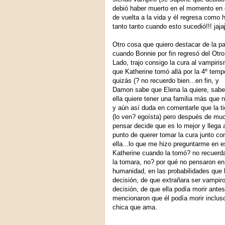
debió haber muerto en el momento en qu
de vuelta a la vida y él regresa como 
tanto tanto cuando esto sucedió!!! jaja
Otro cosa que quiero destacar de la pa
cuando Bonnie por fin regresó del Otro
Lado, trajo consigo la cura al vampiri
que Katherine tomó allá por la 4º tem
quizás (? no recuerdo bien...en fin, y
Damon sabe que Elena la quiere, sab
ella quiere tener una familia más que 
y aún así duda en comentarle que la t
(lo ven? egoísta) pero después de mu
pensar decide que es lo mejor y llega 
punto de querer tomar la cura junto co
ella...lo que me hizo preguntarme en 
Katherine cuando la tomó? no recuerda 
la tomara, no? por qué no pensaron en
humanidad, en las probabilidades que 
decisión, de que extrañara ser vampir
decisión, de que ella podía morir antes
mencionaron que él podía morir inclus
chica que ama.