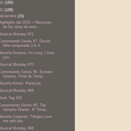
16
(180)
15
(188)
diciembre
(15)
Highlights del 2015 + Resumen
de los retos de este...
Musical Monday #71
Comentando Series #7: Doctor
Who temporada 3 & 4.
Reseña Dorama: I'm sorry, I love
you.
Musical Monday #70
Comentando Series #6: Scream
Queens. Final de Temp...
Reseña Anime: Parasyte.
Musical Monday #69
Book Tag #10
Comentando Series #5: The
Vampire Diaries. 6º Temp...
Reseña Conjunta: Trilogía Love
me with lies.
Musical Monday #68