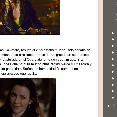
►
►
►
má Salvatore, resulta que no estaba muerta,
sólo andaba de
►
, masacrado a millones, se unió a un grupo que se le conoce
►
r capturada en el Otro Lado junto con sus amigos. Y al
a...cosa que no dura mucho pues rápido pierde su máscara y
►
pira parecida a Stefan sin humanidad D: como si no
►
ora aparece otra igual...
►
►
►
►
►
20