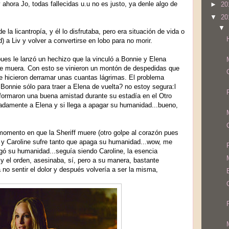
 ahora Jo, todas fallecidas u.u no es justo, ya denle algo de
►
20
▼
20
▼
de la licantropía, y él lo disfrutaba, pero era situación de vida o
 a Liv y volver a convertirse en lobo para no morir.
pues le lanzó un hechizo que la vinculó a Bonnie y Elena
e muera. Con esto se vinieron un montón de despedidas que
e hicieron derramar unas cuantas lágrimas. El problema
Bonnie sólo para traer a Elena de vuelta? no estoy segura:l
ormaron una buena amistad durante su estadía en el Otro
damente a Elena y si llega a apagar su humanidad...bueno,
omento en que la Sheriff muere (otro golpe al corazón pues
) y Caroline sufre tanto que apaga su humanidad...wow, me
gó su humanidad...seguía siendo Caroline, la esencia
y el orden, asesinaba, sí, pero a su manera, bastante
 no sentir el dolor y después volvería a ser la misma,