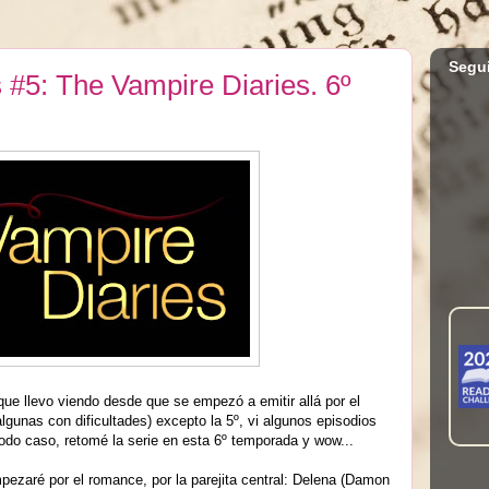
Segu
#5: The Vampire Diaries. 6º
 que llevo viendo desde que se empezó a emitir allá por el
lgunas con dificultades) excepto la 5º, vi algunos episodios
do caso, retomé la serie en esta 6º temporada y wow...
zaré por el romance, por la parejita central: Delena (Damon