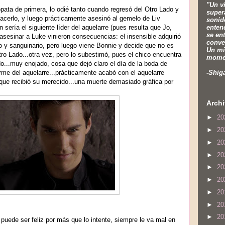
"Un v
ó
pata de primera, lo odié tanto cuando regres
ó
del Otro Lado y
super
hacerlo, y luego prácticamente asesinó al gemelo de Liv
sonid
enten
 sería el siguiente líder del aquelarre (pues resulta que Jo,
se en
asesinar a Luke vinieron consecuencias: el insensible adquirió
conve
o y sanguinario, pero luego viene Bonnie y decide que no es
Un mi
tro Lado...otra vez, pero lo subestimó, pues el chico encuentra
momen
o...muy enojado, cosa que dejó claro el día de la boda de
-Shig
me del aquelarre...prácticamente acabó con el aquelarre
que recibió su merecido...una muerte demasiado gráfica por
Archi
►
20
►
20
►
20
►
20
►
20
►
20
►
20
►
20
►
20
 puede ser feliz por más que lo intente, siempre le va mal en