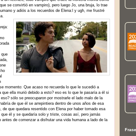
e se convirtió en vampiro), pero luego Jo, una bruja, lo trae
humano y adiós a los recuerdos de Elena:l y ugh, me frustré
ja.
reja:
smo
porada
e que
nada,
iene
cho
al
n
ese momento: Que acaso no recuerda lo que le sucedió a
que ella murió debido a esto? eso es lo que le pasaría a él si
 eso? sólo se preocuparon por mostrarle el lado malo de la
habría de que él se arrepintiera dentro de unos años de esa
o, de que quedara resentido con Elena por haber tomado esa
 que él y se quedaría solo y triste, cosas así, pero jamás
o antes de comenzar a disfrutar una vida humana a lado de la
Fras