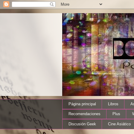
Página principal
Libros
A
Recomendaciones
Plus
Discusión Geek
Cine Asiático