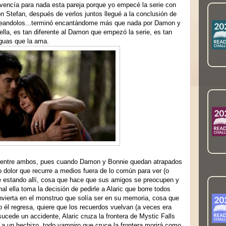
onvencía para nada esta pareja porque yo empecé la serie con
n Stefan, después de verlos juntos llegué a la conclusión de
ppeandolos...terminó encantándome más que nada por Damon y
lla, es tan diferente al Damon que empezó la serie, es tan
eguas que la ama.
to entre ambos, pues cuando Damon y Bonnie quedan atrapados
o dolor que recurre a medios fuera de lo común para ver (o
ue estando allí, cosa que hace que sus amigos se preocupen y
l ella toma la decisión de pedirle a Alaric que borr
e
todos
vierta en el monstruo que solía ser en su memoria, cosa que
go él regresa, quiere que los recuerdos vuelvan (a veces era
ucede un accidente, Alaric cruza la frontera de Mystic Falls
a un hechizo, todo vampiro que cruce la frontera morirá como